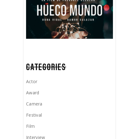
CATEGORIES
Actor
Award
Camera
Festival
Film
Interview